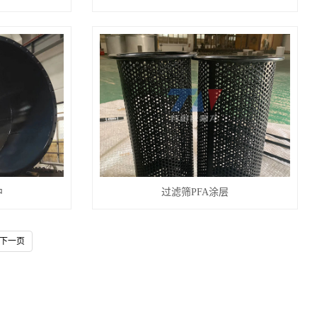
中
过滤筛PFA涂层
下一页