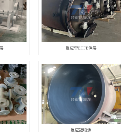
涂层
反应釜ETFE涂层
反应罐喷涂