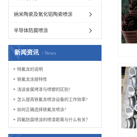
纳米陶瓷及氧化铝陶瓷喷涂
半导体防腐喷涂
N
新闻资讯
News
特氟龙的说明
铁氟龙涂层特性
浅谈金属烤漆与喷塑的区别！
怎么提高铁氟龙喷涂设备的工作效率?
如何正确选择铁氟龙喷涂?
四氟防腐喷涂的喷漆距离与什么有关？