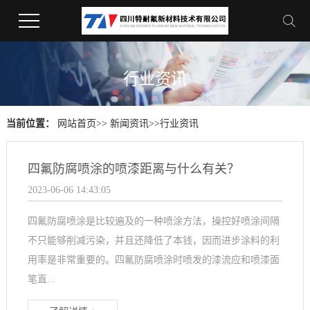
行业资讯
当前位置：
网站首页
>>
新闻资讯
>>
行业资讯
四氟防腐喷涂的喷漆距离与什么有关？
2023-06-06 14:43:05
四氟防腐喷涂是比较遍及的一种喷涂方法，操控好喷涂间隔
不只能够削减污染，并且还降低了本钱，因而进步涂料的利
用率是非常重要的。四氟防腐喷涂时喷发的漆流应和喷漆面
笔直...