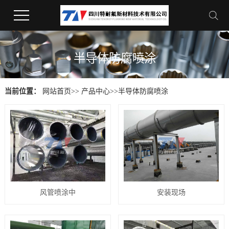
半导体防腐喷涂
当前位置：
网站首页
>>
产品中心
>>
半导体防腐喷涂
风管喷涂中
安装现场