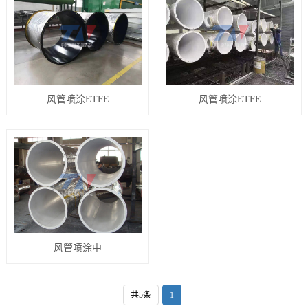
风管喷涂ETFE
风管喷涂ETFE
风管喷涂中
共5条
1